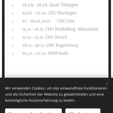
26.09.-28.09. Quali Tübingen
03.10.-05.10. CHU Nürtingen
07.-09.11.2025 💖 CHU Ulm💖
14.11.-16.11. CHU Heidelberg-Mannheim
21.11.-23.11. CHU Zürich
28.11.-30.11. CHU Regensburg
04.12.-07.12. DHM Halle
Wir verwenden Cookies, um das einwandfreie Funktionieren
und die Sicherheit der Website zu gewährleisten und eine
Ulmer Studentenreiter e.V.
bestmögliche Nutzererfahrung zu bieten.
Alle Rechte vorbehalten © 2025